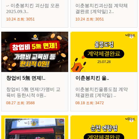
-· 이춘봉치킨 괴산점 오픈
이춘봉치킨괴산점 계약체
2025.09.3..
결완료 [계약일] 2..
10.24 조회: 3051
10.24 조회: 3051
창업비 5無 면제!..
이춘봉치킨 울..
창업비 5無 면제!가맹비 교
이춘봉치킨울릉도점 계약
육비 등한시적 0원..
체결완료 [계약일] ..
08.27 조회: 3588
08.18 조회: 3472