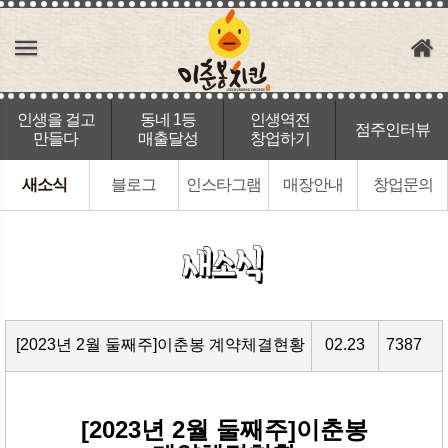
인생을 걸고
동네 1등
인생역전
점주인터뷰
만들다
매출달성
창업하기
새소식
블로그
인스타그램
매장안내
창업문의
[2023년 2월 둘째주]이춘봉 계약체결현황
02.23
7387
[2023년 2월 둘째주]이춘봉