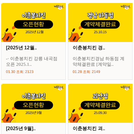
[2025년 12월..
이춘봉치킨 경..
-· 이춘봉치킨 강릉 내곡점
이춘봉치킨경남 하동점 계
오픈 2025.1..
약체결완료 [계약일..
01.30 조회: 2123
01.28 조회: 2149
[2025년 9월]..
이춘봉치킨 괴..